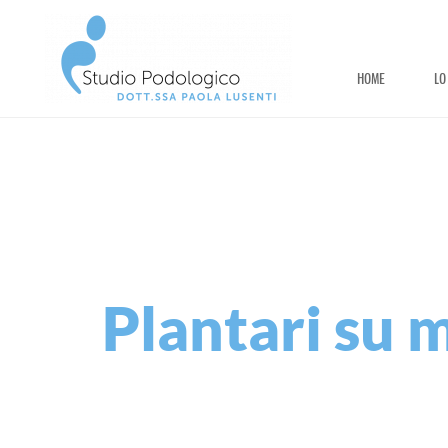
HOME
LO
HOME
LO STUDIO
DOTT.SSA PAOLA LUSENTI
PATOLOGIE TRATTATE
SPECIALIZZAZIONI
Plantari su 
NORME IGIENICHE
CONTATTI