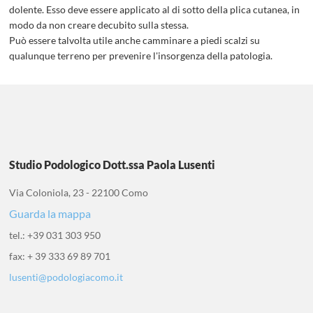
dolente. Esso deve essere applicato al di sotto della plica cutanea, in
modo da non creare decubito sulla stessa.
Può essere talvolta utile anche camminare a piedi scalzi su
qualunque terreno per prevenire l'insorgenza della patologia.
ONIC
ORTE
Studio Podologico Dott.ssa Paola Lusenti
Via Coloniola, 23 - 22100 Como
Guarda la mappa
tel.: +39 031 303 950
fax: + 39 333 69 89 701
lusenti@podologiacomo.it