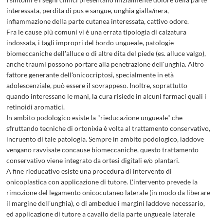
interessata, perdita di pus e sangue, unghia gialla/nera,
IPER
infiammazione della parte cutanea interessata, cattivo odore.
Fra le cause più comuni vi è una errata tipologia di calzatura
indossata, i tagli impropri del bordo ungueale, patologie
biomeccaniche dell'alluce o di altre dita del piede (es. alluce valgo),
anche traumi possono portare alla penetrazione dell'unghia. Altro
fattore generante dell'onicocriptosi, specialmente in età
adolescenziale, può essere il sovrappeso. Inoltre, soprattutto
quando interessano le mani, la cura risiede in alcuni farmaci quali i
PLAN
retinoidi aromatici.
In ambito podologico esiste la "rieducazione ungueale" che
sfruttando tecniche di ortonixia è volta al trattamento conservativo,
incruento di tale patologia. Sempre in ambito podologico, laddove
vengano ravvisate concause biomeccaniche, questo trattamento
ONIC
conservativo viene integrato da ortesi digitali e/o plantari.
A fine rieducativo esiste una procedura di intervento di
onicoplastica con applicazione di tutore. L'intervento prevede la
rimozione del legamento onicocutaneo laterale (in modo da liberare
il margine dell'unghia), o di ambedue i margini laddove necessario,
ed applicazione di tutore a cavallo della parte ungueale laterale