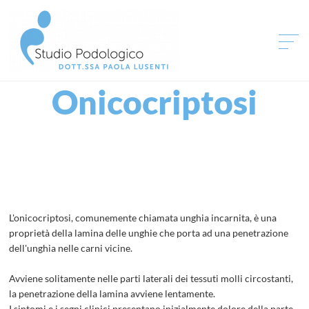
HOME
Onicocriptosi
LO STUDIO
DOTT.SSA PAOLA LUSENTI
PATOLOGIE TRATTATE
SPECIALIZZAZIONI
NORME IGIENICHE
L'onicocriptosi, comunemente chiamata unghia incarnita, è una
proprietà della lamina delle unghie che porta ad una penetrazione
CONTATTI
dell'unghia nelle carni vicine.
Avviene solitamente nelle parti laterali dei tessuti molli circostanti,
la penetrazione della lamina avviene lentamente.
I sintomi e i segni clinici presentano inizialmente dolore della parte