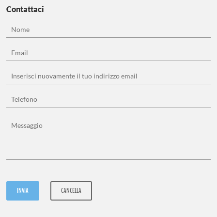
VER
Contattaci
TRA
ULC
INVIA
CANCELLA